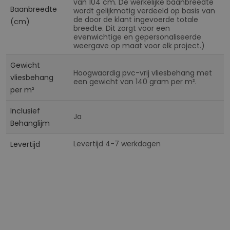
van 104 cm. De werkelijke baanbreedte
Baanbreedte
wordt gelijkmatig verdeeld op basis van
de door de klant ingevoerde totale
(cm)
breedte. Dit zorgt voor een
evenwichtige en gepersonaliseerde
weergave op maat voor elk project.)
Gewicht
Hoogwaardig pvc-vrij vliesbehang met
vliesbehang
een gewicht van 140 gram per m².
per m²
Inclusief
Ja
Behanglijm
Levertijd 4-7 werkdagen
Levertijd