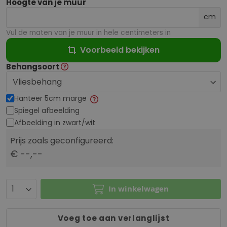
Hoogte van je muur
cm
Vul de maten van je muur in hele centimeters in
Voorbeeld bekijken
Behangsoort
Hanteer 5cm marge
Spiegel afbeelding
Afbeelding in zwart/wit
Prijs zoals geconfigureerd:
€ --,--
In winkelwagen
Voeg toe aan verlanglijst