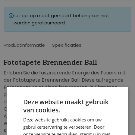
Let op: op maat gemaakt behang kan niet
worden geretourneerd.
Productinformatie
Specificaties
Fototapete Brennender Ball
Erleben Sie die faszinierende Energie des Feuers mit
der Fototapete Brennender Ball. Diese aufregende
Fototapete zeigt einen imposanten, in Flammen
gehüllten Ball, der von intensiven, warmen Farben
Deze website maakt gebruik
durchzogen ist. Die kräftigen Rottöne, Orangen und
Gelbtöne vermitteln eine fesselnde und dynamische
van cookies.
Atmosphäre, die sowohl in einem modernen
Deze website gebruikt cookies om uw
Wohnzimmer als auch in einem Büro oder einer
gebruikerservaring te verbeteren. Door
Kunstgalerie zur Geltung kommt.
onze website te gebruiken, stemt u in met