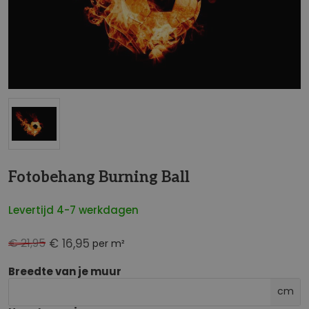
NaN
Fotobehang Burning Ball
Levertijd 4-7 werkdagen
€ 21,95
€ 16,95
per m²
Breedte van je muur
cm