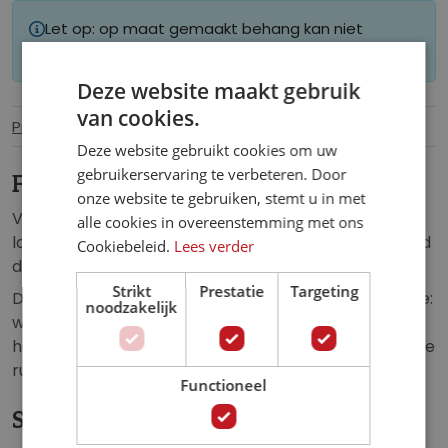
Let op: op maat gemaakt behang kan niet
worden geretourneerd.
Deze website maakt gebruik
van cookies.
Productinformatie
Specificaties
Deze website gebruikt cookies om uw
gebruikerservaring te verbeteren. Door
Fotobehang Bos.
onze website te gebruiken, stemt u in met
Vliesbehang met daarop een prachtig, bomen
alle cookies in overeenstemming met ons
landschap in het groene bos, met op de achtergrond
Cookiebeleid.
Lees verder
de velle zon.
Strikt
Prestatie
Targeting
Dit fotobehang zorgt voor een unieke uitstraling in de:
noodzakelijk
woonkamer, slaapkamer, kinderkamer, hal, school,
horecagelegenheid, keuken, kantoor of iedere andere
ruimte.
Functioneel
Specificaties