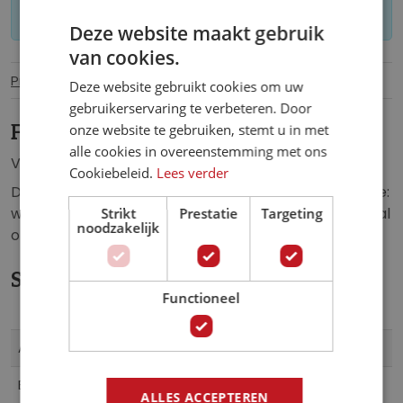
worden geretourneerd.
Deze website maakt gebruik
van cookies.
Productinformatie
Specificaties
Deze website gebruikt cookies om uw
gebruikerservaring te verbeteren. Door
onze website te gebruiken, stemt u in met
Fotobehang Boomstammen Muur.
alle cookies in overeenstemming met ons
Vlies fotobehang van opgestapelde boomstammen.
Cookiebeleid.
Lees verder
Dit fotobehang zorgt voor een unieke uitstraling in de:
woonkamer, slaapkamer, keuken, kantoor, lounge, hal
Strikt
Prestatie
Targeting
noodzakelijk
of iedere andere ruimte.
Specificaties
Functioneel
Meer
1068VE
Artikelnummer
informatie
5902066426891
EAN
ALLES ACCEPTEREN