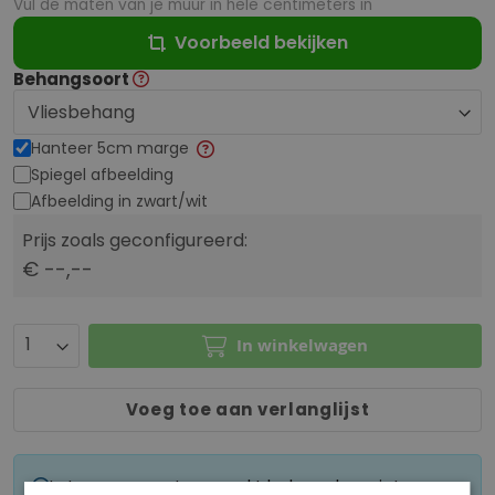
Vul de maten van je muur in hele centimeters in
Voorbeeld bekijken
Behangsoort
Hanteer 5cm marge
Spiegel afbeelding
Afbeelding in zwart/wit
Prijs zoals geconfigureerd:
€ --,--
In winkelwagen
Voeg toe aan verlanglijst
Let op: op maat gemaakt behang kan niet