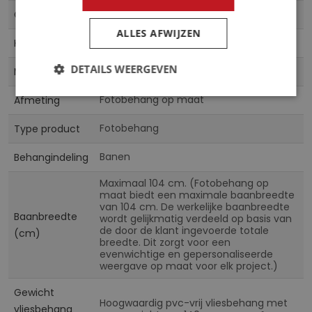
CN
Collectie
ALLES AFWIJZEN
Multicolor
Kleur
DETAILS WEERGEVEN
Vliesbehang & Vinylbehang
Materiaal
Fotobehang op maat
Afmeting
Fotobehang
Type product
Banen
Behangindeling
Maximaal 104 cm. (Fotobehang op
maat biedt een maximale baanbreedte
van 104 cm. De werkelijke baanbreedte
Baanbreedte
wordt gelijkmatig verdeeld op basis van
de door de klant ingevoerde totale
(cm)
breedte. Dit zorgt voor een
evenwichtige en gepersonaliseerde
weergave op maat voor elk project.)
Gewicht
Hoogwaardig pvc-vrij vliesbehang met
vliesbehang