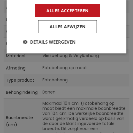
Meer
10231VE
Artikelnummer
informatie
ALLES ACCEPTEREN
5902066817293
EAN
ALLES AFWIJZEN
CN
Collectie
DETAILS WEERGEVEN
Multicolor
Kleur
Vliesbehang & Vinylbehang
Materiaal
Fotobehang op maat
Afmeting
Fotobehang
Type product
Banen
Behangindeling
Maximaal 104 cm. (Fotobehang op
maat biedt een maximale baanbreedte
van 104 cm. De werkelijke baanbreedte
Baanbreedte
wordt gelijkmatig verdeeld op basis van
de door de klant ingevoerde totale
(cm)
breedte. Dit zorgt voor een