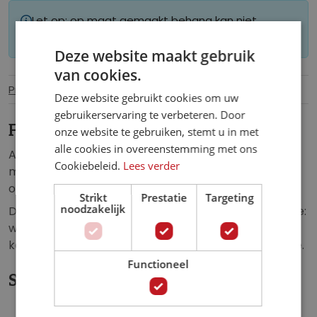
Let op: op maat gemaakt behang kan niet
worden geretourneerd.
Deze website maakt gebruik
van cookies.
Productinformatie
Specificaties
Deze website gebruikt cookies om uw
gebruikerservaring te verbeteren. Door
Fotobehang Boom met Vogels Zilver.
onze website te gebruiken, stemt u in met
alle cookies in overeenstemming met ons
Abstract vlies fotobehang van een prachtige boom
Cookiebeleid.
Lees verder
met daar omheen een aantal vogels, weergegeven
op een zilveren achtergrond.
Strikt
Prestatie
Targeting
noodzakelijk
Dit fotobehang zorgt voor een unieke uitstraling in de:
woonkamer, slaapkamer, kinderkamer, keuken, hal,
kantoor, horecagelegenheid of iedere andere ruimte.
Functioneel
Specificaties