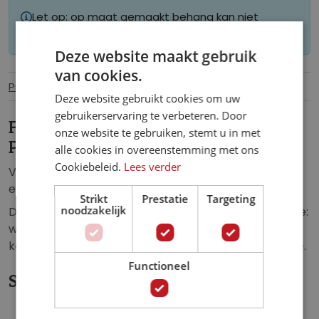
Let op: op maat gemaakt behang kan niet
worden geretourneerd.
Deze website maakt gebruik
van cookies.
Productinformatie
Specificaties
Deze website gebruikt cookies om uw
gebruikerservaring te verbeteren. Door
Fotobehang Bloemen met een
onze website te gebruiken, stemt u in met
Patroon Oranje.
alle cookies in overeenstemming met ons
Cookiebeleid.
Lees verder
Vlies fotobehang van prachtige bloemen bovenop
een chique patroon.
Strikt
Prestatie
Targeting
noodzakelijk
Dit fotobehang zorgt voor een unieke uitstraling in de:
woonkamer, slaapkamer, kinderkamer, keuken, hal,
kantoor, horecagelegenheid of iedere andere ruimte.
Functioneel
Specificaties