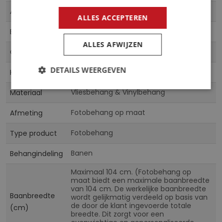
Meer
1285VE
Artikelnummer
informatie
ALLES ACCEPTEREN
5902066428369
EAN
ALLES AFWIJZEN
CN
Collectie
DETAILS WEERGEVEN
Multicolor
Kleur
Vliesbehang & Vinylbehang
Materiaal
Fotobehang op maat
Afmeting
Fotobehang
Type product
Banen
Behangindeling
Maximaal 104 cm. (Fotobehang op
maat biedt een maximale baanbreedte
van 104 cm. De werkelijke baanbreedte
Baanbreedte
wordt gelijkmatig verdeeld op basis van
de door de klant ingevoerde totale
(cm)
breedte. Dit zorgt voor een