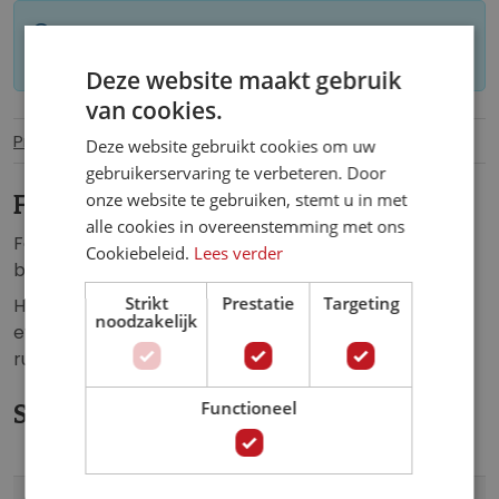
Let op: op maat gemaakt behang kan niet
worden geretourneerd.
Deze website maakt gebruik
van cookies.
Productinformatie
Specificaties
Deze website gebruikt cookies om uw
gebruikerservaring te verbeteren. Door
onze website te gebruiken, stemt u in met
Fotobehang Bloem Close-up
alle cookies in overeenstemming met ons
Fotobehang van een close-up van een schitterende
Cookiebeleid.
Lees verder
bloem.
Strikt
Prestatie
Targeting
Het fotobehang van de bloem is een echte
noodzakelijk
eyecatcher en is de perfecte aanvulling op iedere
ruimte.
Functioneel
Specificaties
Meer
12710
Artikelnummer