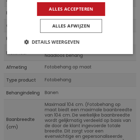
informatie
ALLES ACCEPTEREN
5903011075836
EAN
CN
Collectie
ALLES AFWIJZEN
Multicolor
Kleur
DETAILS WEERGEVEN
Vliesbehang, Vinylbehang & Airtex
Materiaal
Naadloos behang
Fotobehang op maat
Afmeting
Fotobehang
Type product
Banen
Behangindeling
Maximaal 104 cm. (Fotobehang op
maat biedt een maximale baanbreedte
van 104 cm. De werkelijke baanbreedte
Baanbreedte
wordt gelijkmatig verdeeld op basis van
de door de klant ingevoerde totale
(cm)
breedte. Dit zorgt voor een
evenwichtige en gepersonaliseerde