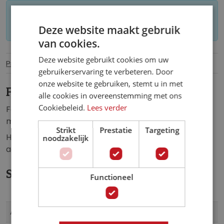
Let op: op maat gemaakt behang kan niet
worden geretourneerd.
Deze website maakt gebruik
van cookies.
Deze website gebruikt cookies om uw
Productinformatie
Specificaties
gebruikerservaring te verbeteren. Door
onze website te gebruiken, stemt u in met
Fotobehang Blauw Marmer
alle cookies in overeenstemming met ons
Cookiebeleid.
Lees verder
Fotobehang van een blauwgekleurde, abstracte,
marmeren muur.
Strikt
Prestatie
Targeting
Het blauwe marmer fotobehang is de perfecte
noodzakelijk
aanvulling op iedere ruimte.
Specificaties
Functioneel
Meer
13555
Artikelnummer
informatie