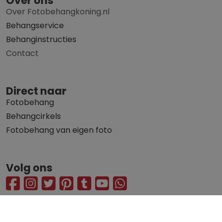
Over ons
Over Fotobehangkoning.nl
Behangservice
Behanginstructies
Contact
Direct naar
Fotobehang
Behangcirkels
Fotobehang van eigen foto
Volg ons
© 2010 - 2026 Fotobehangkoning.nl
Privacy statement
Algemene voorwaarden