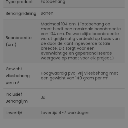
Fotobehang
Type product
Banen
Behangindeling
Maximaal 104 cm. (Fotobehang op
maat biedt een maximale baanbreedte
van 104 cm. De werkelijke baanbreedte
Baanbreedte
wordt gelijkmatig verdeeld op basis van
de door de klant ingevoerde totale
(cm)
breedte. Dit zorgt voor een
evenwichtige en gepersonaliseerde
weergave op maat voor elk project.)
Gewicht
Hoogwaardig pvc-vrij vliesbehang met
vliesbehang
een gewicht van 140 gram per m².
per m²
Inclusief
Ja
Behanglijm
Levertijd 4-7 werkdagen
Levertijd