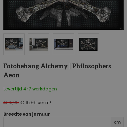
NaN
Fotobehang Alchemy | Philosophers
Aeon
Levertijd 4-7 werkdagen
€ 19,95
€ 15,95
per m²
Breedte van je muur
cm