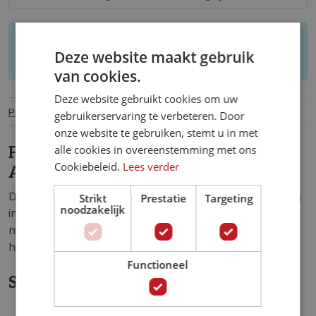
Let op: op maat gemaakt behang kan niet
Deze website maakt gebruik
worden geretourneerd.
van cookies.
Deze website gebruikt cookies om uw
Productinformatie
Specificaties
gebruikerservaring te verbeteren. Door
onze website te gebruiken, stemt u in met
alle cookies in overeenstemming met ons
Fotobehang Alchemy | Philosophers
Cookiebeleid.
Lees verder
Aeon.
Dit vlies fotobehang zorgt voor een unieke uitstraling
Strikt
Prestatie
Targeting
noodzakelijk
in de: muziekruimte, woonkamer, slaapkamer,
mancave, kinderkamer, keuken, hal, kantoor,
horecagelegenheid of iedere andere ruimte.
Functioneel
Specificaties