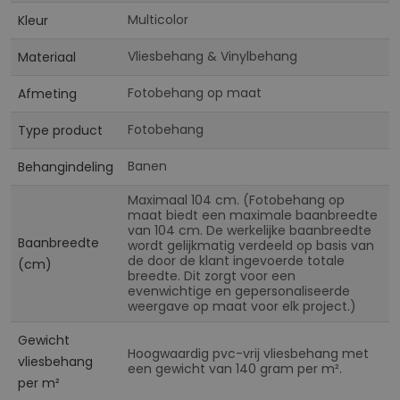
Multicolor
Kleur
Vliesbehang & Vinylbehang
Materiaal
Fotobehang op maat
Afmeting
Fotobehang
Type product
Banen
Behangindeling
Maximaal 104 cm. (Fotobehang op
maat biedt een maximale baanbreedte
van 104 cm. De werkelijke baanbreedte
Baanbreedte
wordt gelijkmatig verdeeld op basis van
de door de klant ingevoerde totale
(cm)
breedte. Dit zorgt voor een
evenwichtige en gepersonaliseerde
weergave op maat voor elk project.)
Gewicht
Hoogwaardig pvc-vrij vliesbehang met
vliesbehang
een gewicht van 140 gram per m².
per m²