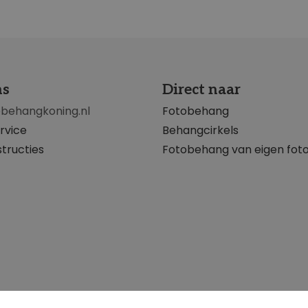
ns
Direct naar
obehangkoning.nl
Fotobehang
rvice
Behangcirkels
tructies
Fotobehang van eigen fot