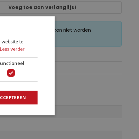
Voeg toe aan verlanglijst
 maat gemaakt behang kan niet worden
erd.
 website te
Lees verder
unctioneel
ACCEPTEREN