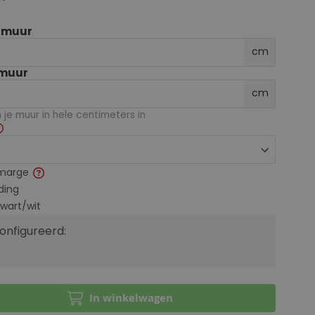
e muur
cm
 muur
cm
je muur in hele centimeters in
marge
ding
zwart/wit
configureerd:
In winkelwagen