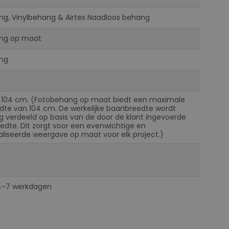
ng, Vinylbehang & Airtex Naadloos behang
ng op maat
ng
 104 cm. (Fotobehang op maat biedt een maximale
te van 104 cm. De werkelijke baanbreedte wordt
ig verdeeld op basis van de door de klant ingevoerde
eedte. Dit zorgt voor een evenwichtige en
liseerde weergave op maat voor elk project.)
 4-7 werkdagen