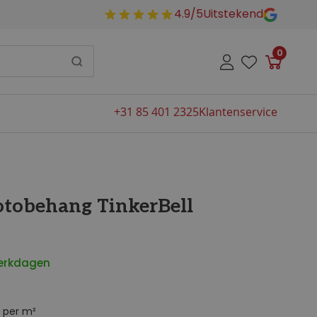
4.9/5
Uitstekend
0
Winkelw
+31 85 401 2325
Klantenservice
otobehang TinkerBell
werkdagen
per m²