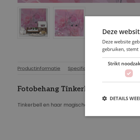
NaN
Deze websit
Deze website geb
gebruiken, stemt
Strikt noodzak
Productinformatie
Specificaties
Fotobehang TinkerBell Elfenstof
DETAILS WE
Tinkerbell en haar magische elfenstof zorgen vo