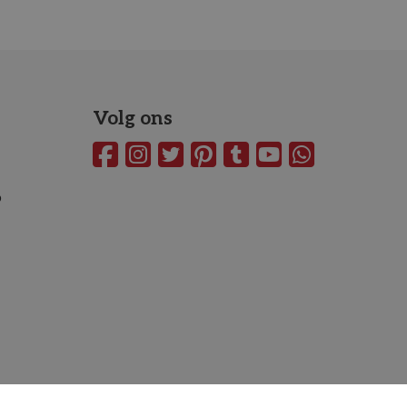
Volg ons
o