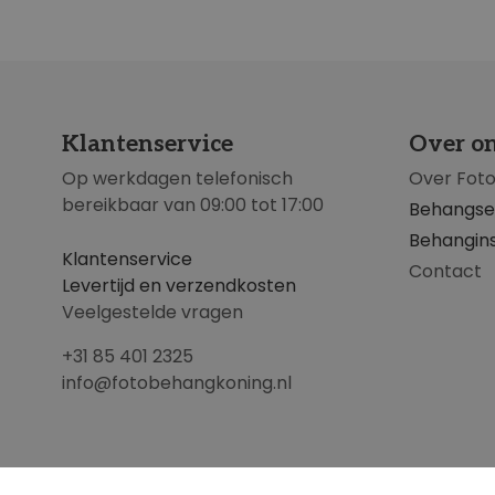
Klantenservice
Over o
Op werkdagen telefonisch
Over Fot
bereikbaar van 09:00 tot 17:00
Behangse
Behangins
Klantenservice
Contact
Levertijd en verzendkosten
Veelgestelde vragen
+31 85 401 2325
info@fotobehangkoning.nl