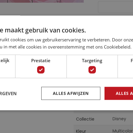
Let op: op
e maakt gebruik van cookies.
geretourne
ruikt cookies om uw gebruikerservaring te verbeteren. Door onze
 u in met alle cookies in overeenstemming met ons Cookiebeleid.
elijk
Prestatie
Targeting
F
Specificaties
ERGEVEN
ALLES AFWIJZEN
ALLES 
or de mooiste dromen!
Meer
Dis-001
Artikelnummer
informatie
Disney
Collectie
Multicolor
Kleur