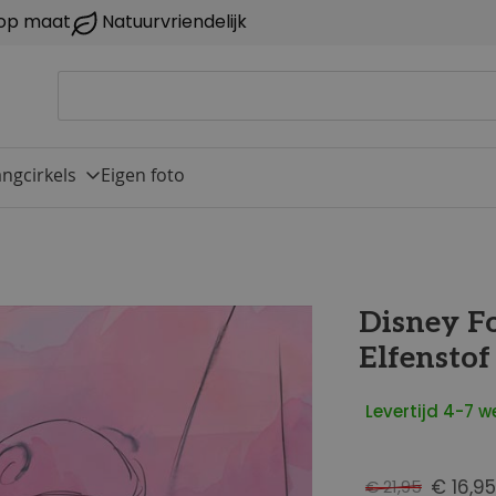
op maat
Natuurvriendelijk
ngcirkels
Eigen foto
Disney F
Elfenstof
Levertijd 4-7 
€ 16,95
€ 21,95