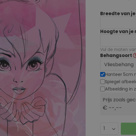
Breedte van j
Hoogte van je
Vul de maten van 
Behangsoort
Hanteer 5cm 
Spiegel afbeel
Afbeelding in 
Prijs zoals ge
€ --,--