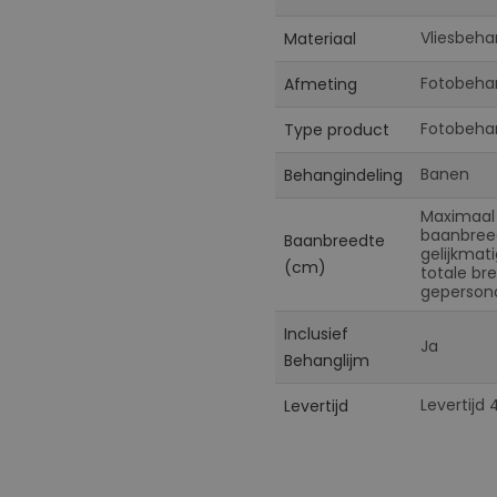
Vliesbeha
Materiaal
Fotobeha
Afmeting
Fotobeha
Type product
Banen
Behangindeling
Maximaal
baanbreed
Baanbreedte
gelijkmat
(cm)
totale br
gepersona
Inclusief
Ja
Behanglijm
Levertijd
Levertijd