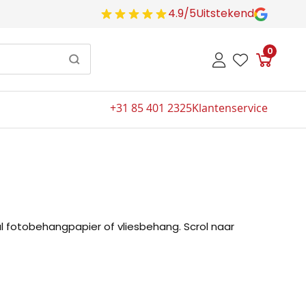
4.9/5
Uitstekend
0
Winkelw
+31 85 401 2325
Klantenservice
l fotobehangpapier of vliesbehang. Scrol naar