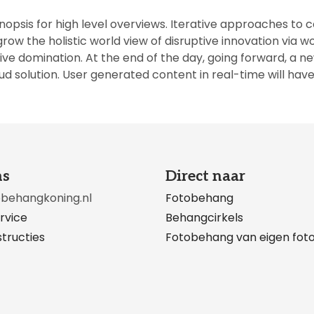
opsis for high level overviews. Iterative approaches to c
 grow the holistic world view of disruptive innovation vi
tive domination. At the end of the day, going forward, a 
 solution. User generated content in real-time will have 
ns
Direct naar
obehangkoning.nl
Fotobehang
rvice
Behangcirkels
tructies
Fotobehang van eigen fot