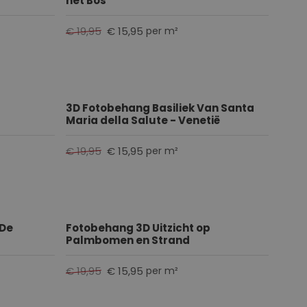
het Bos
e
r
€ 19,95
€ 15,95
per m²
e
n
3D Fotobehang Basiliek Van Santa
Maria della Salute - Venetië
€ 19,95
€ 15,95
per m²
 De
Fotobehang 3D Uitzicht op
Palmbomen en Strand
€ 19,95
€ 15,95
per m²