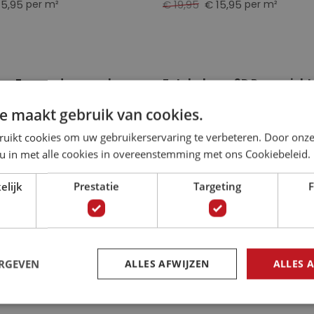
15,95
€ 19,95
€ 15,95
per m²
per m²
ng Zonsondergang boven
Fotobehang 3D Raamzicht 
t de Grot 3D
Alpen
e maakt gebruik van cookies.
15,95
€ 19,95
€ 15,95
per m²
per m²
ruikt cookies om uw gebruikerservaring te verbeteren. Door onze
 u in met alle cookies in overeenstemming met ons Cookiebeleid.
elijk
Prestatie
Targeting
F
g Brug naar het Strand 3D
Fotobehang Paradijselijke
Palmbomen
15,95
€ 19,95
€ 15,95
per m²
per m²
ERGEVEN
ALLES AFWIJZEN
ALLES 