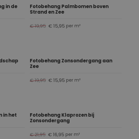
g in de
Fotobehang Palmbomen boven
Strand en Zee
€ 19,95
€ 15,95
per m²
ndschap
Fotobehang Zonsondergang aan
Zee
€ 19,95
€ 15,95
per m²
in het
Fotobehang Klaprozen bij
Zonsondergang
€ 21,95
€ 16,95
per m²