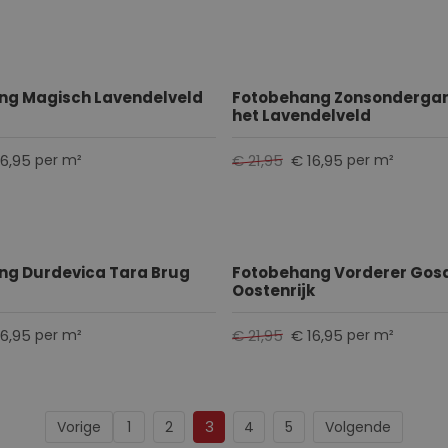
ng Magisch Lavendelveld
Fotobehang Zonsonderga
het Lavendelveld
16,95
€ 21,95
€ 16,95
per m²
per m²
ng Durdevica Tara Brug
Fotobehang Vorderer Gosa
Oostenrijk
16,95
€ 21,95
€ 16,95
per m²
per m²
Pagina
Je leest momenteel pagina
Pagina
Pagina
Pagina
Pagina
3
Vorige
Volgende
1
2
4
5
Pagina
Pagina