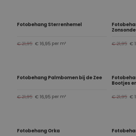
Fotobehang Sterrenhemel
Fotobeha
Zonsonder
€ 21,95
€ 16,95
€ 21,95
€ 
per m²
Fotobehang Palmbomen bij de Zee
Fotobehan
Bootjes e
€ 21,95
€ 16,95
€ 21,95
€ 
per m²
Fotobehang Orka
Fotobeha