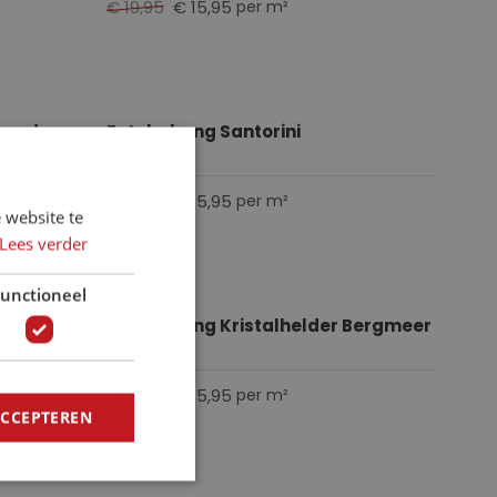
€ 19,95
€ 15,95
per m²
op de
Fotobehang Santorini
€ 19,95
€ 15,95
per m²
 website te
Lees verder
unctioneel
Fotobehang Kristalhelder Bergmeer
€ 19,95
€ 15,95
per m²
ACCEPTEREN