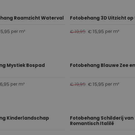
ehang Raamzicht Waterval
Fotobehang 3D Uitzicht op
15,95
€ 19,95
€ 15,95
per m²
per m²
ng Mystiek Bospad
Fotobehang Blauwe Zee en
16,95
€ 19,95
€ 15,95
per m²
per m²
ng Kinderlandschap
Fotobehang Schilderij van
Romantisch Italilë