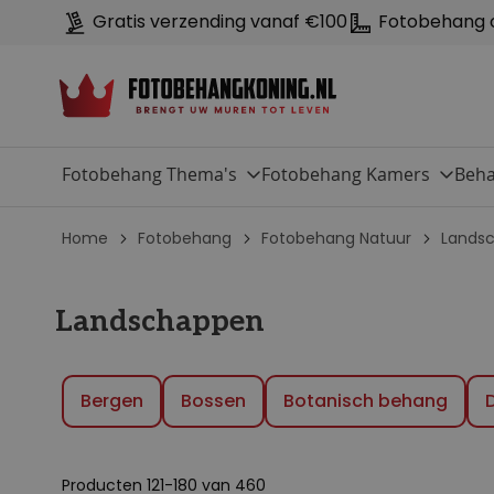
Gratis verzending vanaf €100
Fotobehang 
Fotobehang Thema's
Fotobehang Kamers
Beha
Home
Fotobehang
Fotobehang Natuur
Lands
Landschappen
Bergen
Bossen
Botanisch behang
Producten
121
-
180
van
460