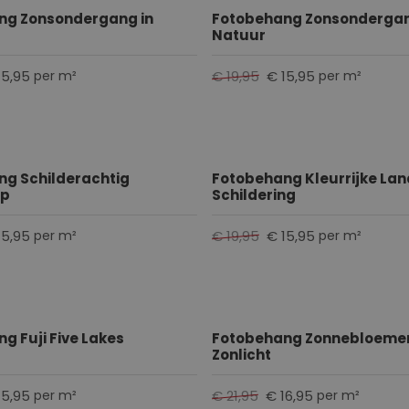
ng Zonsondergang in
Fotobehang Zonsondergan
Natuur
15,95
€ 19,95
€ 15,95
per m²
per m²
g Schilderachtig
Fotobehang Kleurrijke La
ap
Schildering
15,95
€ 19,95
€ 15,95
per m²
per m²
g Fuji Five Lakes
Fotobehang Zonnebloemen 
Zonlicht
15,95
€ 21,95
€ 16,95
per m²
per m²