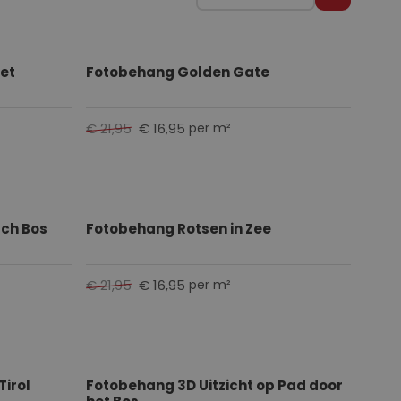
V
a
n
h
et
Fotobehang Golden Gate
o
o
€ 21,95
€ 16,95
per m²
g
n
a
a
r
ch Bos
Fotobehang Rotsen in Zee
l
a
a
€ 21,95
€ 16,95
per m²
g
s
o
r
Tirol
Fotobehang 3D Uitzicht op Pad door
t