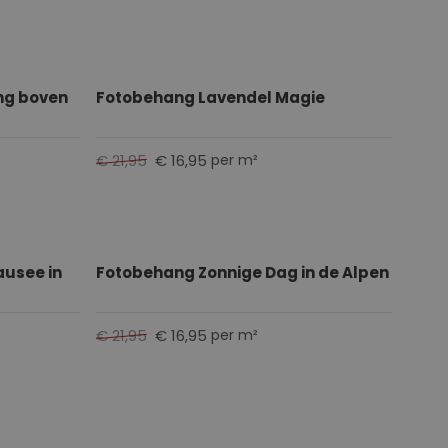
ng boven
Fotobehang Lavendel Magie
€ 21,95
€ 16,95
per m²
usee in
Fotobehang Zonnige Dag in de Alpen
€ 21,95
€ 16,95
per m²