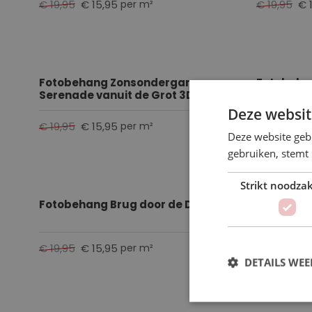
€ 19,95
€ 15,95
€ 19,95
€ 
per m²
Fotobehang Zonsondergang
Fotobeha
Serenade vanuit de Grot 3D
Zee vanui
Deze websit
€ 19,95
€ 15,95
€ 19,95
€ 
per m²
Deze website geb
gebruiken, stemt
Strikt noodzak
Fotobehang Brug door de Duinen
Fotobehan
€ 19,95
€ 15,95
€ 19,95
€ 
per m²
DETAILS WE