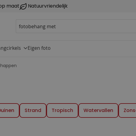
op maat
Natuurvriendelijk
ngcirkels
Eigen foto
chappen
Duinen
Strand
Tropisch
Watervallen
Zons