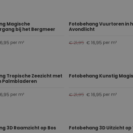
ng Magische
Fotobehang Vuurtoren in h
gang bij het Bergmeer
Avondlicht
16,95
€ 21,95
€ 16,95
per m²
per m²
g Tropische Zeezicht met
Fotobehang Kunstig Magis
n Palmbladeren
16,95
€ 21,95
€ 16,95
per m²
per m²
ng 3D Raamzicht op Bos
Fotobehang 3D Uitzicht op 