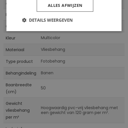
00A1-0FT1572
Artikelnummer
ALLES AFWIJZEN
informatie
5903301926114
EAN
DETAILS WEERGEVEN
AG
Collectie
Multicolor
Kleur
Vliesbehang
Materiaal
Fotobehang
Type product
Banen
Behangindeling
Baanbreedte
50
(cm)
Gewicht
Hoogwaardig pvc-vrij vliesbehang met
vliesbehang
een gewicht van 120 gram per m².
per m²