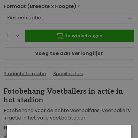
b
n
Formaat (Breedte x Hoogte)
e
g
g
e
i
n
n
-
In winkelwagen
v
g
a
a
Voeg toe aan verlanglijst
n
l
d
l
e
e
Productinformatie
Specificaties
a
r
f
i
Fotobehang Voetballers in actie in
b
j
het stadion
e
e
Fotobehang voor de echte voetbalfans. Voetballers
l
in actie in het volle voetbalstadion.
d
Het voetbal fotobehang zorgt voor een unieke
i
uitstraling en is een echte blikvanger in de
n