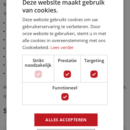
Deze website maakt gebruik
kinderkamer, slaapkamer of iedere andere ruimte.
g
van cookies.
Verkrijgbaar op vliesbehang in de formaten:
e
Deze website gebruikt cookies om uw
n
100 cm breed x 70 cm hoog.
gebruikerservaring te verbeteren. Door
-
150 cm breed x 105 cm hoog.
onze website te gebruiken, stemt u in met
g
200 cm breed x 140 cm hoog.
alle cookies in overeenstemming met ons
a
Cookiebeleid.
Lees verder
250 cm breed x 175 cm hoog.
l
l
300 cm breed x 210 cm hoog.
Strikt
Prestatie
Targeting
e
350 cm breed x 245 cm hoog.
noodzakelijk
r
400 cm breed x 280 cm hoog.
i
j
Het fotobehang is zelf gemakkelijk op maat te snijden.
Functioneel
Inclusief behanglijm.
Specificaties
ALLES ACCEPTEREN
Meer