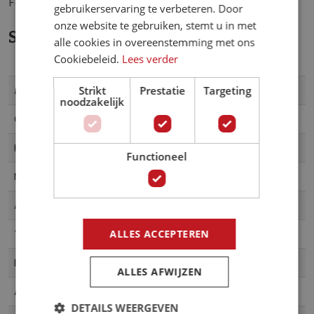
Fotobehang formaat: 400 cm breed x 280 cm hoog.
gebruikerservaring te verbeteren. Door
g
onze website te gebruiken, stemt u in met
e
Specificaties
alle cookies in overeenstemming met ons
n
Cookiebeleid.
Lees verder
-
Meer
g
IAX8-0005
Strikt
Prestatie
Targeting
Artikelnummer
informatie
a
noodzakelijk
l
Komar
Collectie
l
Multicolor
Kleur
e
Functioneel
r
Vliesbehang
Materiaal
i
j
400 cm breed x 280 cm hoog
Afmeting
Fotobehang
ALLES ACCEPTEREN
Type product
Banen
Behangindeling
ALLES AFWIJZEN
8 Banen
Aantal Delen
DETAILS WEERGEVEN