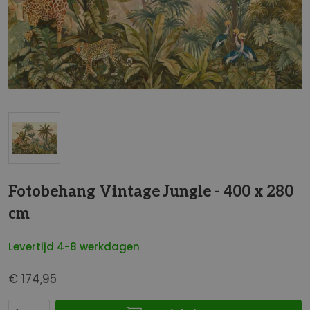
t
e
i
n
d
e
v
a
n
d
G
e
a
Fotobehang Vintage Jungle - 400 x 280
a
n
f
cm
a
b
a
e
Levertijd 4-8 werkdagen
r
e
h
l
€ 174,95
e
d
t
i