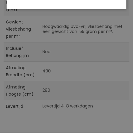
Baanbreedte
50
(cm)
Gewicht
Hoogwaardig pvc-vrij vliesbehang met
vliesbehang
een gewicht van 155 gram per m².
per m²
Inclusief
Nee
Behanglijm
Afmeting
400
Breedte (cm)
Afmeting
280
Hoogte (cm)
Levertijd 4-8 werkdagen
Levertijd