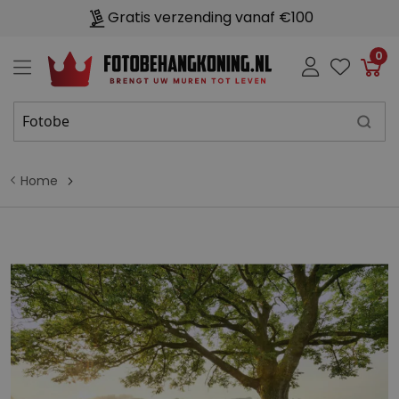
Gratis verzending vanaf €100
0
Win
Home
G
a
n
a
a
r
h
e