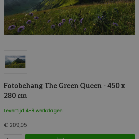
t
e
i
n
d
e
v
a
n
d
G
e
a
Fotobehang The Green Queen - 450 x
a
n
f
280 cm
a
b
a
e
Levertijd 4-8 werkdagen
r
e
h
l
€ 209,95
e
d
t
i