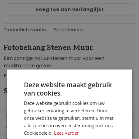
b
n
Voeg toe aan verlanglijst
e
g
g
e
i
n
Productinformatie
Specificaties
n
-
v
g
Fotobehang Stenen Muur.
a
a
n
Een zonnige natuurstenen muur voor een
l
d
mediterraan gevoel.
l
e
e
Fotobehang formaat: 400cm breed x 260cm hoog.
a
r
Deze website maakt gebruik
f
i
Specificaties
van cookies.
b
j
e
Deze website gebruikt cookies om uw
e
gebruikerservaring te verbeteren. Door
Meer
X8-727
Artikelnummer
l
onze website te gebruiken, stemt u in met
informatie
d
alle cookies in overeenstemming met ons
Komar
Collectie
i
Cookiebeleid.
Lees verder
n