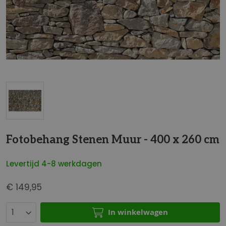
t
e
i
n
d
e
v
a
n
d
G
e
a
Fotobehang Stenen Muur - 400 x 260 cm
a
n
f
a
b
Levertijd 4-8 werkdagen
a
e
r
€ 149,95
e
h
l
e
d
In winkelwagen
t
i