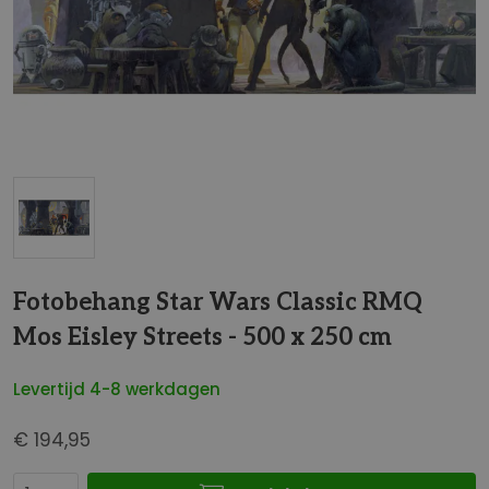
t
e
i
n
d
e
v
a
n
d
G
e
a
Fotobehang Star Wars Classic RMQ
a
n
f
Mos Eisley Streets - 500 x 250 cm
a
b
a
e
Levertijd 4-8 werkdagen
r
e
h
l
€ 194,95
e
d
t
i