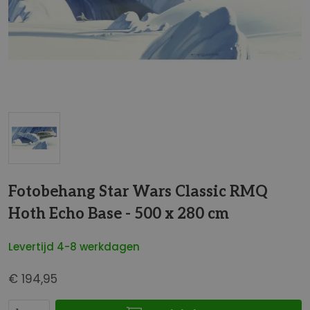
t
e
i
n
d
e
v
a
n
d
G
e
a
Fotobehang Star Wars Classic RMQ
a
n
f
Hoth Echo Base - 500 x 280 cm
a
b
a
e
Levertijd 4-8 werkdagen
r
e
h
l
€ 194,95
e
d
t
i