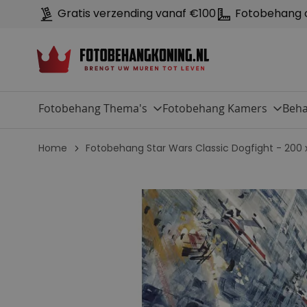
Gratis verzending vanaf €100
Fotobehang 
Fotobehang Thema's
Fotobehang Kamers
Beha
Home
Fotobehang Star Wars Classic Dogfight - 200
G
a
n
a
a
r
h