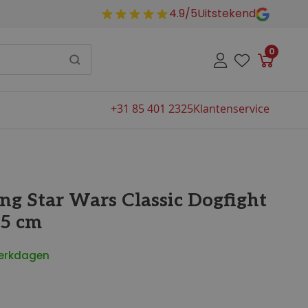
4.9/5
Uitstekend
0
Winkelw
+31 85 401 2325
Klantenservice
ng Star Wars Classic Dogfight
75 cm
werkdagen