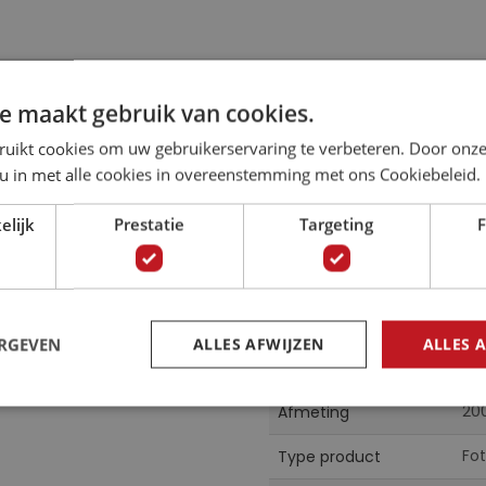
e maakt gebruik van cookies.
ruikt cookies om uw gebruikerservaring te verbeteren. Door onze
ight
Specificaties
 u in met alle cookies in overeenstemming met ons Cookiebeleid.
 de Death Star aan te
Meer
elijk
Prestatie
Targeting
F
01
Artikelnummer
informatie
Ko
Collectie
gwaardige kwaliteit
Mul
Kleur
ERGEVEN
ALLES AFWIJZEN
ALLES 
g.
Vl
Materiaal
20
Afmeting
Fo
Type product