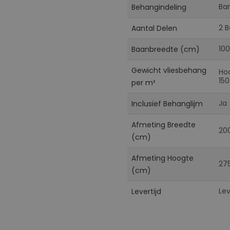
Ba
Behangindeling
2 
Aantal Delen
100
Baanbreedte (cm)
Gewicht vliesbehang
Ho
150
per m²
Ja
Inclusief Behanglijm
Afmeting Breedte
20
(cm)
Afmeting Hoogte
27
(cm)
Le
Levertijd