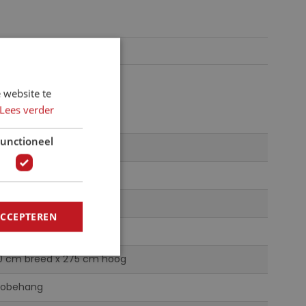
 website te
Lees verder
unctioneel
2-DVD2
mar, Disney
ticolor
ACCEPTEREN
iesbehang
0 cm breed x 275 cm hoog
tobehang