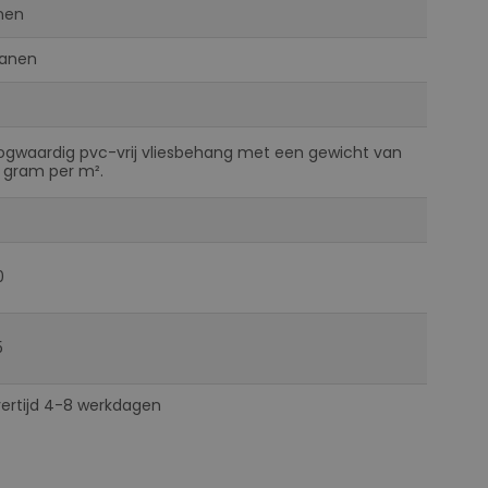
nen
Banen
ogwaardig pvc-vrij vliesbehang met een gewicht van
 gram per m².
0
5
vertijd 4-8 werkdagen