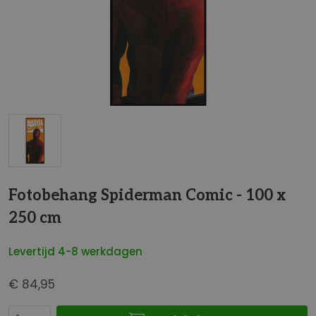
t
e
i
n
d
e
v
a
n
d
G
e
a
Fotobehang Spiderman Comic - 100 x
a
n
f
250 cm
a
b
a
e
Levertijd 4-8 werkdagen
r
e
h
l
€ 84,95
e
d
t
i