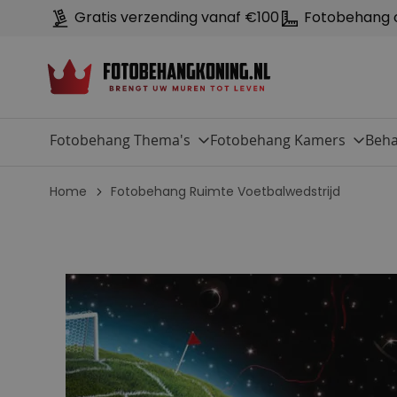
Gratis verzending vanaf €100
Fotobehang 
Fotobehang Thema's
Fotobehang Kamers
Beha
Home
Fotobehang Ruimte Voetbalwedstrijd
G
a
n
a
a
r
h