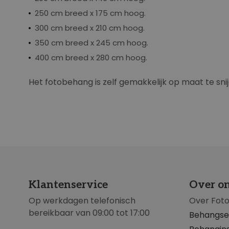
e
a
250 cm breed x 175 cm hoog.
f
300 cm breed x 210 cm hoog.
b
350 cm breed x 245 cm hoog.
e
400 cm breed x 280 cm hoog.
e
l
Het fotobehang is zelf gemakkelijk op maat te sni
d
i
n
g
e
n
-
g
a
Klantenservice
Over o
l
Op werkdagen telefonisch
Over Fot
l
bereikbaar van 09:00 tot 17:00
Behangse
e