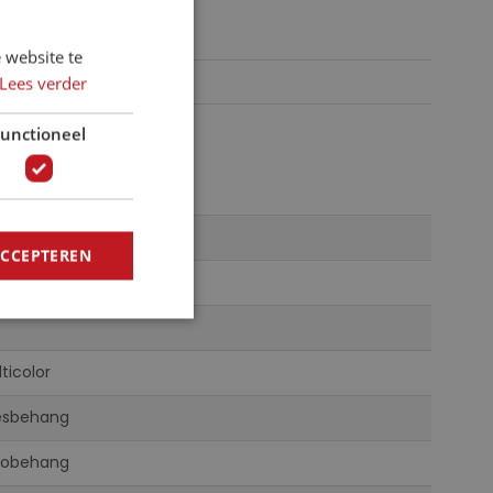
 website te
Lees verder
unctioneel
A1-0NEW010197
ACCEPTEREN
03143859922
ticolor
iesbehang
tobehang