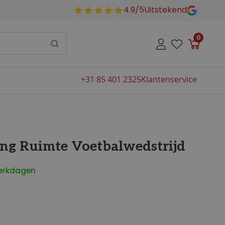
4.9/5
Uitstekend
0
Winkelw
+31 85 401 2325
Klantenservice
ng Ruimte Voetbalwedstrijd
werkdagen