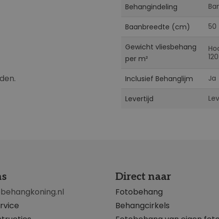
Ba
Behangindeling
50
Baanbreedte (cm)
Gewicht vliesbehang
Ho
120
per m²
jden.
Ja
Inclusief Behanglijm
Le
Levertijd
ns
Direct naar
obehangkoning.nl
Fotobehang
rvice
Behangcirkels