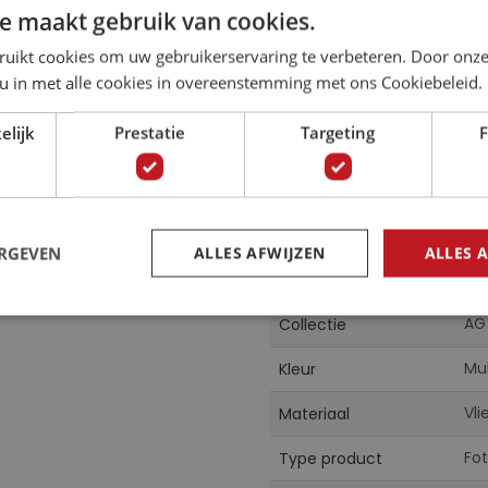
e maakt gebruik van cookies.
ruikt cookies om uw gebruikerservaring te verbeteren. Door onze
 u in met alle cookies in overeenstemming met ons Cookiebeleid.
elijk
Prestatie
Targeting
F
ijd
Specificaties
s. Voetballen vanuit de
Meer
00
Artikelnummer
informatie
ERGEVEN
ALLES AFWIJZEN
ALLES 
59
EAN
behang voor op de
AG
Collectie
Mul
Kleur
Vl
Materiaal
Fo
Type product