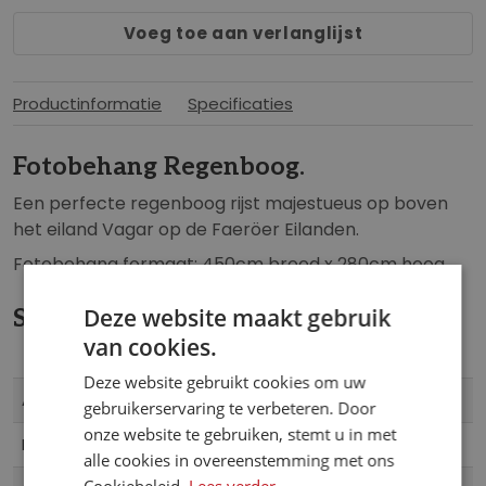
b
n
Voeg toe aan verlanglijst
e
g
g
e
i
n
Productinformatie
Specificaties
n
-
v
g
Fotobehang Regenboog.
a
a
n
Een perfecte regenboog rijst majestueus op boven
l
d
het eiland Vagar op de Faeröer Eilanden.
l
e
e
Fotobehang formaat: 450cm breed x 280cm hoog.
a
r
f
i
Deze website maakt gebruik
Specificaties
b
j
van cookies.
e
e
Deze website gebruikt cookies om uw
Meer
SHX9-017
Artikelnummer
l
gebruikerservaring te verbeteren. Door
informatie
d
onze website te gebruiken, stemt u in met
4055065111242
EAN
i
alle cookies in overeenstemming met ons
n