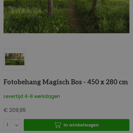
t
e
i
n
d
e
v
a
n
d
G
e
a
Fotobehang Magisch Bos - 450 x 280 cm
a
n
f
a
b
Levertijd 4-8 werkdagen
a
e
r
€ 209,95
e
h
l
e
d
In winkelwagen
t
i