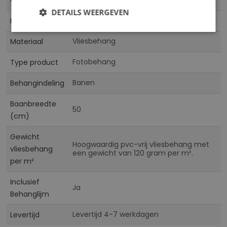
Collectie
DETAILS WEERGEVEN
Multicolor
Kleur
Vliesbehang
Materiaal
Fotobehang
Type product
Banen
Behangindeling
Baanbreedte
50
(cm)
Gewicht
Hoogwaardig pvc-vrij vliesbehang met
vliesbehang
een gewicht van 120 gram per m².
per m²
Inclusief
Ja
Behanglijm
Levertijd 4-7 werkdagen
Levertijd