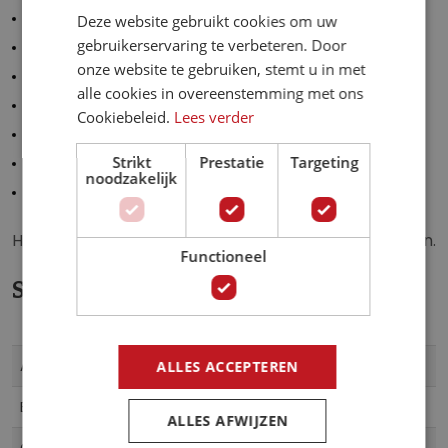
100 cm breed x 70 cm hoog.
Deze website gebruikt cookies om uw
g
gebruikerservaring te verbeteren. Door
e
150 cm breed x 105 cm hoog.
onze website te gebruiken, stemt u in met
n
200 cm breed x 140 cm hoog.
alle cookies in overeenstemming met ons
-
250 cm breed x 175 cm hoog.
Cookiebeleid.
Lees verder
g
300 cm breed x 210 cm hoog.
a
Strikt
Prestatie
Targeting
350 cm breed x 245 cm hoog.
l
noodzakelijk
l
400 cm breed x 280 cm hoog.
e
r
Het fotobehang is zelf gemakkelijk op maat te snijden.
Functioneel
i
j
Specificaties
Meer
00A1-0NEW010225
Artikelnummer
ALLES ACCEPTEREN
informatie
5903143868733
EAN
ALLES AFWIJZEN
AG