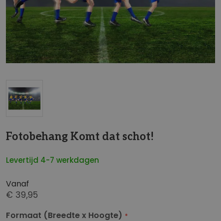
t
e
i
n
d
e
v
a
n
d
G
e
a
Fotobehang Komt dat schot!
a
n
f
a
b
Levertijd 4-7 werkdagen
a
e
r
e
Vanaf
h
€ 39,95
l
e
d
Formaat (Breedte x Hoogte)
t
i