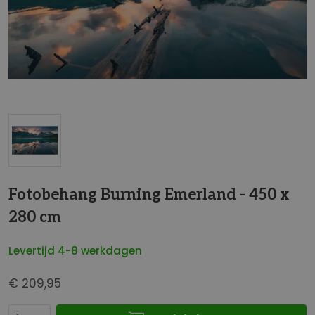
t
e
i
n
d
e
v
a
n
d
G
e
a
Fotobehang Burning Emerland - 450 x
a
n
f
280 cm
a
b
a
e
Levertijd 4-8 werkdagen
r
e
h
l
€ 209,95
e
d
t
i