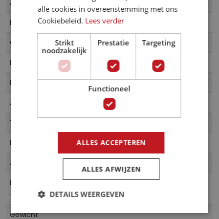
DX6-031
Artikelnummer
informatie
alle cookies in overeenstemming met ons
g
Cookiebeleid.
Lees verder
4055065510496
e
EAN
n
Komar, Disney
Strikt
Prestatie
Targeting
Collectie
-
noodzakelijk
g
Multicolor
Kleur
a
l
Vliesbehang
Materiaal
Functioneel
l
300 cm breed x 280 cm hoog
Afmeting
e
r
Fotobehang
Type product
i
j
Banen
ALLES ACCEPTEREN
Behangindeling
6 Banen
Aantal Delen
ALLES AFWIJZEN
Baanbreedte
50
DETAILS WEERGEVEN
(cm)
Gewicht