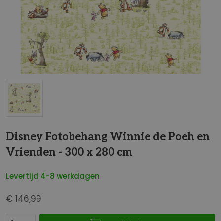
t
e
i
n
d
e
v
a
n
d
G
e
a
Disney Fotobehang Winnie de Poeh en
a
n
f
Vrienden - 300 x 280 cm
a
b
a
e
Levertijd 4-8 werkdagen
r
e
h
l
€ 146,99
e
d
t
i