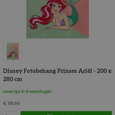
t
e
i
n
d
e
v
a
n
d
G
e
a
Disney Fotobehang Prinses Ariël - 200 x
a
n
f
280 cm
a
b
a
e
Levertijd 4-8 werkdagen
r
e
h
l
€ 119,99
e
d
t
i