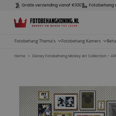
Gratis verzending vanaf €100
Fotobehang 
Fotobehang Thema's
Fotobehang Kamers
Beha
Home
Disney Fotobehang Mickey Art Collection - 4
G
a
n
a
a
r
h