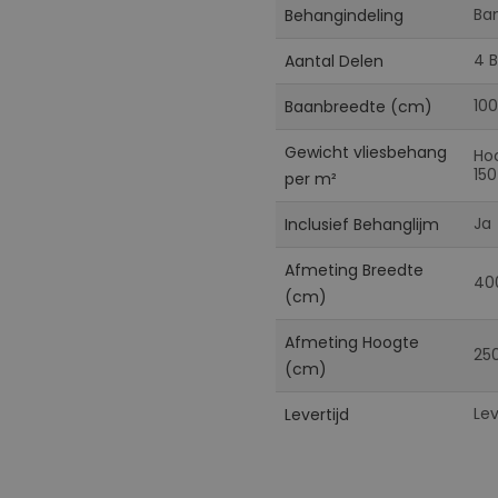
Ba
Behangindeling
4 
Aantal Delen
100
Baanbreedte (cm)
Gewicht vliesbehang
Ho
150
per m²
Ja
Inclusief Behanglijm
Afmeting Breedte
40
(cm)
Afmeting Hoogte
25
(cm)
Le
Levertijd