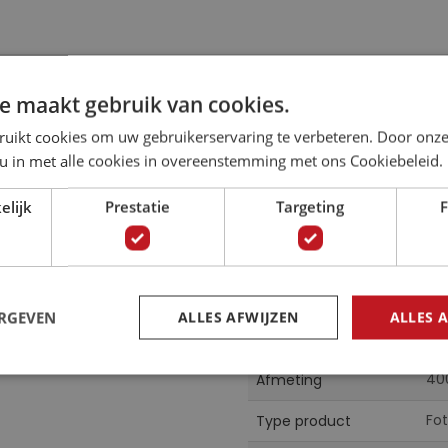
e maakt gebruik van cookies.
ruikt cookies om uw gebruikerservaring te verbeteren. Door onze
lection.
Specificaties
 u in met alle cookies in overeenstemming met ons Cookiebeleid.
n brengen de geest van
Meer
elijk
Prestatie
Targeting
F
02
Artikelnummer
informatie
Ko
Collectie
yecatcher in de:
 ruimte.
Mul
Kleur
ERGEVEN
ALLES AFWIJZEN
ALLES 
g.
Vl
Materiaal
40
Afmeting
Fo
Type product