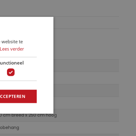
 website te
Lees verder
unctioneel
5-DVD4
mar, Disney
ticolor
ACCEPTEREN
iesbehang
0 cm breed x 250 cm hoog
tobehang