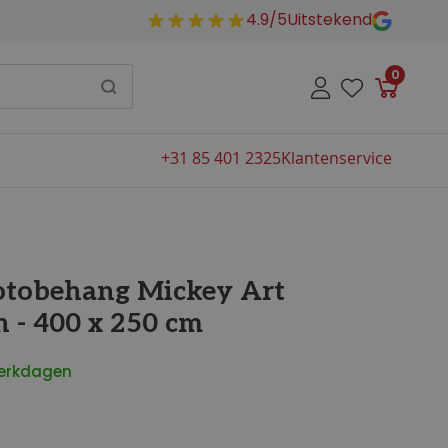
4.9/5
Uitstekend
0
Winkelw
+31 85 401 2325
Klantenservice
otobehang Mickey Art
n - 400 x 250 cm
werkdagen