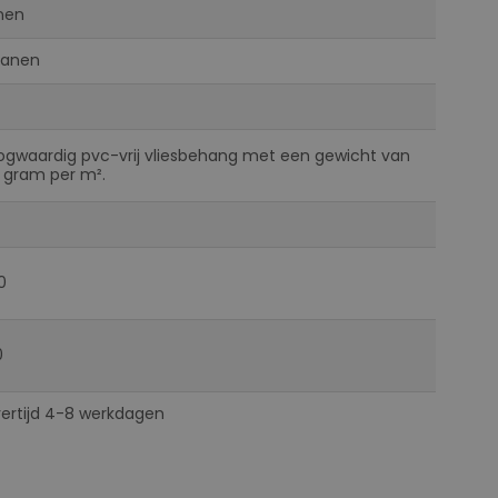
nen
Banen
ogwaardig pvc-vrij vliesbehang met een gewicht van
 gram per m².
0
0
vertijd 4-8 werkdagen