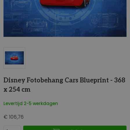
t
e
i
n
d
e
v
a
n
d
G
e
a
Disney Fotobehang Cars Blueprint - 368
a
n
f
x 254 cm
a
b
a
e
Levertijd 2-5 werkdagen
r
e
h
l
€ 106,76
e
d
t
i