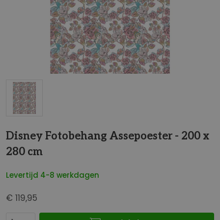
t
e
i
n
d
e
v
a
n
d
G
e
a
Disney Fotobehang Assepoester - 200 x
a
n
f
280 cm
a
b
a
e
Levertijd 4-8 werkdagen
r
e
h
l
€ 119,95
e
d
t
i