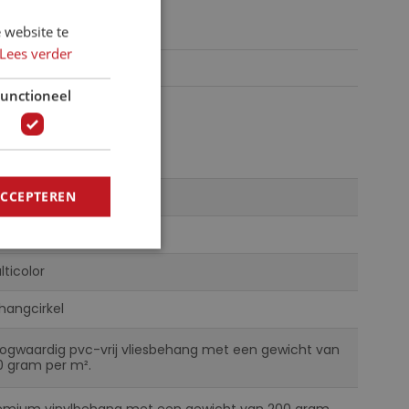
 website te
Lees verder
unctioneel
r012547
ACCEPTEREN
N
lticolor
hangcirkel
ogwaardig pvc-vrij vliesbehang met een gewicht van
0 gram per m².
emium vinylbehang met een gewicht van 200 gram