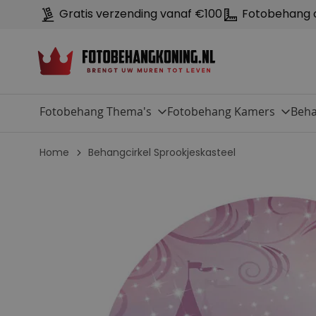
Gratis verzending vanaf €100
Fotobehang 
Fotobehang Thema's
Fotobehang Kamers
Beha
Home
Behangcirkel Sprookjeskasteel
G
a
n
a
a
r
h