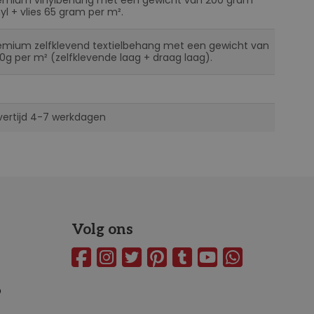
nyl + vlies 65 gram per m².
emium zelfklevend textielbehang met een gewicht van
0g per m² (zelfklevende laag + draag laag).
vertijd 4-7 werkdagen
Volg ons
o