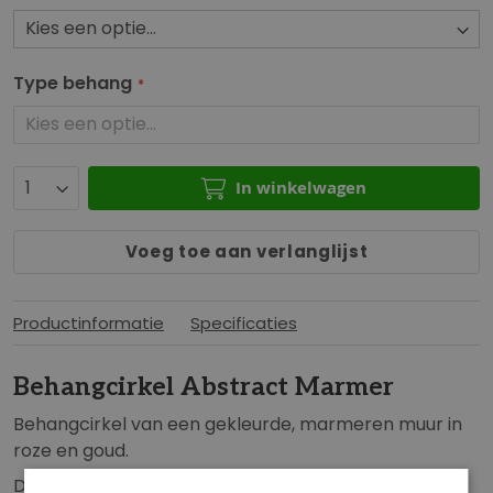
b
n
e
g
g
e
Type behang
i
n
n
-
v
g
a
a
In winkelwagen
n
l
d
l
Voeg toe aan verlanglijst
e
e
a
r
f
i
Productinformatie
Specificaties
b
j
e
Behangcirkel Abstract Marmer
e
l
Behangcirkel van een gekleurde, marmeren muur in
d
roze en goud.
i
De behangcirkel van het marmer is een echte
n