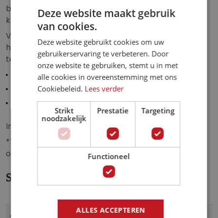
blikvanger en zorgt voor een luxe uitstaling in iedere
g
Deze website maakt gebruik
kamer.
e
van cookies.
n
Verkrijgbaar op topkwaliteit vliesbehang,
Deze website gebruikt cookies om uw
-
hoogwaardig vinylbehang en zelfklevend, premium
gebruikerservaring te verbeteren. Door
g
textielbehang in de formaten:
onze website te gebruiken, stemt u in met
a
Diameter: 91 cm - 1 deel.
alle cookies in overeenstemming met ons
l
Cookiebeleid.
Lees verder
Diameter: 145 cm - 2 delen.
l
Diameter: 182 cm - 2 delen.
e
Strikt
Prestatie
Targeting
r
noodzakelijk
Inclusief behanglijm*.
i
j
*Textielbehang wordt zonder behanglijm geleverd
omdat hier een zelfklevende laag aan vast zit.
Functioneel
Specificaties
Meer
ALLES ACCEPTEREN
Cir13710
Artikelnummer