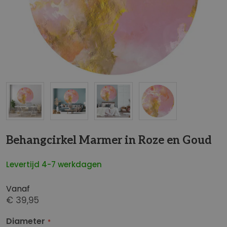
t
e
i
n
d
e
v
a
n
d
G
e
a
Behangcirkel Marmer in Roze en Goud
a
n
f
a
b
Levertijd 4-7 werkdagen
a
e
r
e
Vanaf
h
€ 39,95
l
e
d
Diameter
t
i