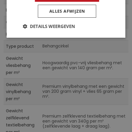
informatie
5903011193158
EAN
ALLES AFWIJZEN
CN
Collectie
DETAILS WEERGEVEN
Multicolor
Kleur
Behangcirkel
Type product
Gewicht
Hoogwaardig pvc-vrij vliesbehang met
vliesbehang
een gewicht van 140 gram per m².
per m²
Gewicht
Premium vinylbehang met een gewicht
van 200 gram vinyl + vlies 65 gram per
vinylbehang
m².
per m²
Gewicht
Premium zelfklevend textielbehang met
zelfklevend
een gewicht van 340g per m²
textielbehang
(zelfklevende laag + draag laag).