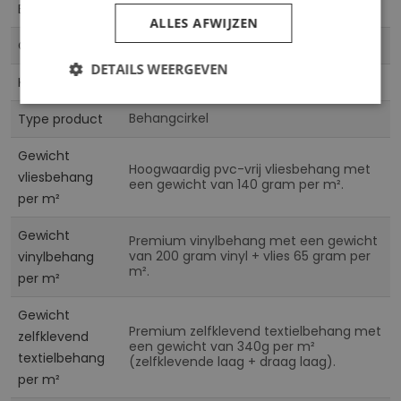
5903011194407
EAN
ALLES AFWIJZEN
CN
Collectie
DETAILS WEERGEVEN
Multicolor
Kleur
Behangcirkel
Type product
Gewicht
Hoogwaardig pvc-vrij vliesbehang met
vliesbehang
een gewicht van 140 gram per m².
per m²
Gewicht
Premium vinylbehang met een gewicht
van 200 gram vinyl + vlies 65 gram per
vinylbehang
m².
per m²
Gewicht
Premium zelfklevend textielbehang met
zelfklevend
een gewicht van 340g per m²
textielbehang
(zelfklevende laag + draag laag).
per m²