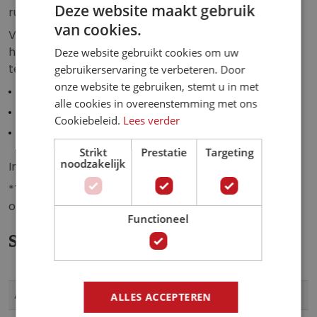
Deze website maakt gebruik
ruimte.
g
van cookies.
e
Verkrijgbaar op topkwaliteit vliesbehang,
n
hoogwaardig vinylbehang en zelfklevend, premium
Deze website gebruikt cookies om uw
-
textielbehang in de formaten:
gebruikerservaring te verbeteren. Door
g
onze website te gebruiken, stemt u in met
Diameter: 91 cm - 1 deel.
a
alle cookies in overeenstemming met ons
Diameter: 145 cm - 2 delen.
l
Cookiebeleid.
Lees verder
Diameter: 182 cm - 2 delen.
l
e
Strikt
Prestatie
Targeting
noodzakelijk
Inclusief behanglijm*.
r
i
*Textielbehang wordt zonder behanglijm geleverd
j
omdat hier een zelfklevende laag aan vast zit.
Functioneel
Specificaties
Meer
Cir10469
Artikelnummer
ALLES ACCEPTEREN
informatie