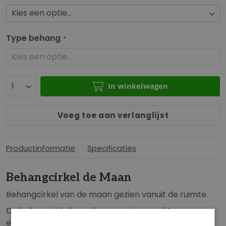
b
n
e
g
g
e
Type behang
i
n
n
-
v
g
a
a
In winkelwagen
n
l
d
l
Voeg toe aan verlanglijst
e
e
a
r
f
i
Productinformatie
Specificaties
b
j
e
Behangcirkel de Maan
e
l
Behangcirkel van de maan gezien vanuit de ruimte.
d
De behangcirkel van de maan is een echte
i
eyecatcher en is de perfecte aanvulling op iedere
n