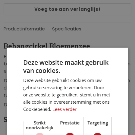
b
n
Voeg toe aan verlanglijst
e
g
g
e
i
n
Productinformatie
Specificaties
n
-
v
g
Behangcirkel Bloemenzee
a
a
n
Flowerpower voor aan de muur. Intens gekleurde
l
Deze website maakt gebruik
d
bloemboeketten ademen levensvreugde en brengen
l
van cookies.
e
een zomers gevoel in je huis.
e
a
r
Deze website gebruikt cookies om uw
De bloemen behangcirkel is een echte eyecatcher in
f
i
gebruikerservaring te verbeteren. Door
de woonkamer, slaapkamer, kantoor of elke andere
b
j
onze website te gebruiken, stemt u in met
ruimte.
e
alle cookies in overeenstemming met ons
Diameter behangcirkel: 125 cm
e
Cookiebeleid.
Lees verder
l
Specificaties
d
Strikt
Prestatie
Targeting
i
noodzakelijk
n